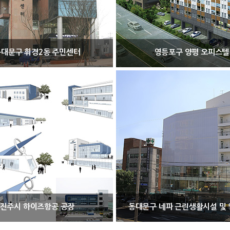
동대문구 휘경2동 주민센터
영등포구 양평 오피스텔
진주시 하이즈항공 공장
동대문구 네파 근린생활시설 및 업