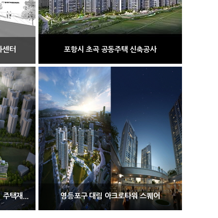
화센터
포항시 초곡 공동주택 신축공사
주택재...
영등포구 대림 아크로타워 스퀘어