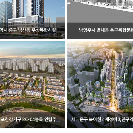
역시 중구 남산동 주상복합시설
남양주시 별내동 축구복합문
포한강지구 BC-04블록 연립주...
서대문구 북아현2 재정비촉진구역 