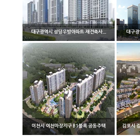
대구광역시 성당우방아파트 재건축사...
대구광
이천시 이천마장지구 B1블록 공동주택
김포시 김