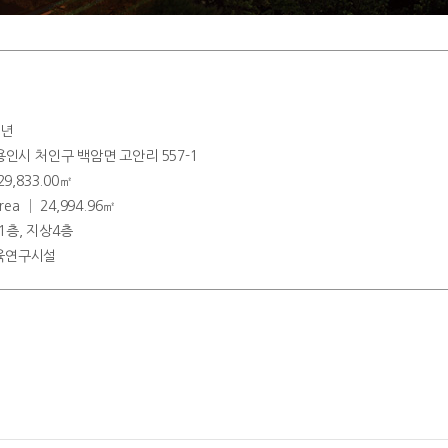
3년
│ 용인시 처인구 백암면 고안리 557-1
 29,833.00㎡
 Area │ 24,994.96㎡
하1층, 지상4층
교육연구시설