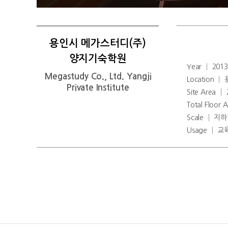
용인시 메가스터디(주)
양지기숙학원
Year │ 201
Megastudy Co., Ltd. Yangji
Location 
Private Institute
Site Area │
Total Floor
Scale │ 지
Usage │ 