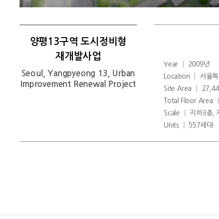
양평13구역 도시정비형
재개발사업
Year │ 2009년
Seoul, Yangpyeong 13, Urban
Location │ 서
Improvement Renewal Project
Site Area │ 27,4
Total Floor Area
Scale │ 지하3층,
Units │ 557세대