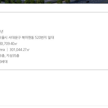
0년
 │ 서울시 서대문구 북아현동 520번지 일대
 83,709.40㎡
 Area │ 301,044.27㎡
하3층, 지상35층
356세대